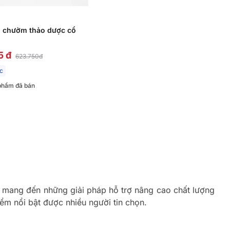
i chườm thảo dược cổ
5 đ
623.750đ
ớc
phẩm đã bán
, mang đến những giải pháp hỗ trợ nâng cao chất lượng
ểm nổi bật được nhiều người tin chọn.