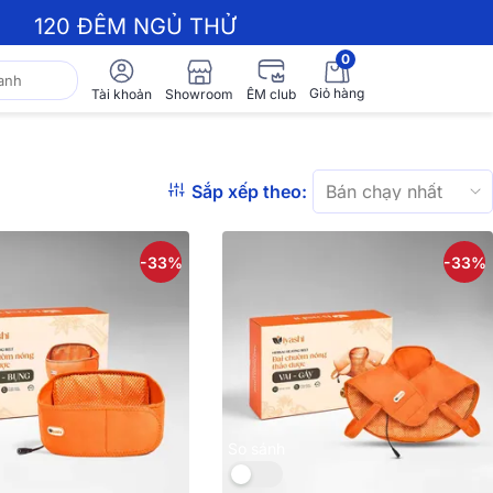
120 ĐÊM NGỦ THỬ
0
Giỏ hàng
Showroom
Tài khoản
ÊM club
Sắp xếp theo:
-33%
-33%
So sánh