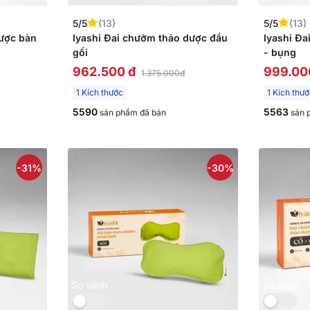
5/5
(13)
5/5
(13)
dược bàn
Iyashi Đai chườm thảo dược đầu
Iyashi Đa
gối
- bụng
962.500 đ
999.00
1.375.000đ
1 Kích thước
1 Kích thư
5590
5563
sản phẩm đã bán
sản 
-31%
-30%
So sánh
So sánh