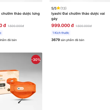
5/5
(13)
i chườm thảo dược lưng
Iyashi Đai chườm thảo dược vai
gáy
0 đ
999.000 đ
1.500.000đ
1.500.000đ
ớc
1 Kích thước
3679
phẩm đã bán
sản phẩm đã bán
-30%