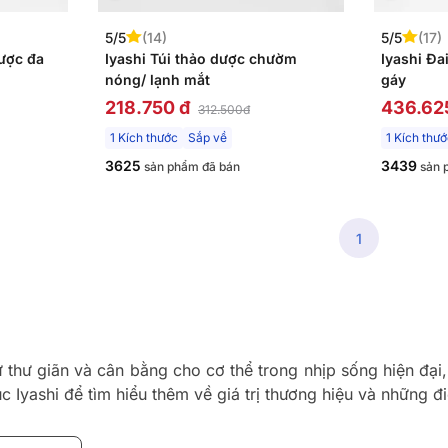
5/5
(14)
5/5
(17)
ược đa
Iyashi Túi thảo dược chườm
Iyashi Đa
nóng/ lạnh mắt
gáy
218.750 đ
436.62
312.500đ
1 Kích thước
Sắp về
1 Kích thư
3625
3439
sản phẩm đã bán
sản 
1
thư giãn và cân bằng cho cơ thể trong nhịp sống hiện đại
Iyashi để tìm hiểu thêm về giá trị thương hiệu và những đi