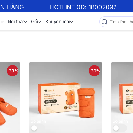
ƠN HÀNG
HOTLINE 0Đ:
18002092
n
Nội thất
Gối
Khuyến mãi
-33%
-30%
So sánh
So sánh