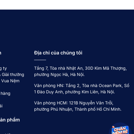
háp nhiệt kết hợp thảo mộc tự nhiên. Tên gọi "Iyashi"
vào việc giảm đau mỏi cơ khớp, lưu thông khí huyết và
ị trường. Thương hiệu được phát triển dựa trên kinh
m
Địa chỉ của chúng tôi
ế của người Việt.
g ty
Tầng 7, Tòa nhà Nhật An, 30D Kim Mã Thượng,
ọn các vật liệu phổ biến, dễ sử dụng, nhằm đảm bảo tính
 Giải thưởng
phường Ngọc Hà, Hà Nội.
về Vua Nệm
Văn phòng HN: Tầng 2, Tòa nhà Ocean Park, Số
1 Đào Duy Anh, phường Kim Liên, Hà Nội.
 hàng
c khỏe lành mạnh, không dùng thuốc. Tận dụng sự phát
Văn phòng HCM: 121B Nguyễn Văn Trỗi,
ãi
ai chườm, gối chườm chuyên dụng. Tại Việt Nam, Iyashi
phường Phú Nhuận, Thành phố Hồ Chí Minh.
ện
chăm sóc giấc ngủ cao cấp.
sản phẩm