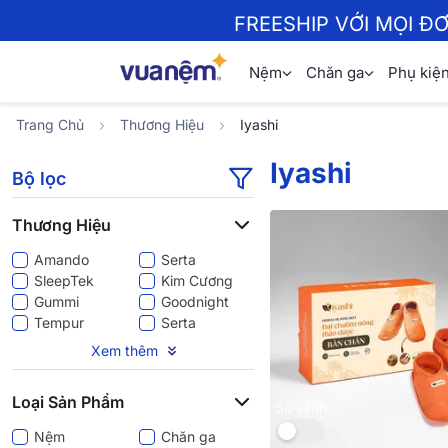
FREESHIP VỚI MỌI Đ
Nệm
Chăn ga
Phụ kiệ
Trang Chủ
Thương Hiệu
Iyashi
Iyashi
Bộ lọc
Thương Hiệu
Amando
Serta
SleepTek
Kim Cương
Gummi
Goodnight
Tempur
Serta
Aeroflow
Dunlopillo
Xem thêm
Liên Á
Wonjun
Comfy
iComfy
Loại Sản Phẩm
Spring Air
Bedgear
So sánh
King Koil
Dream Spring
Nệm
Chăn ga