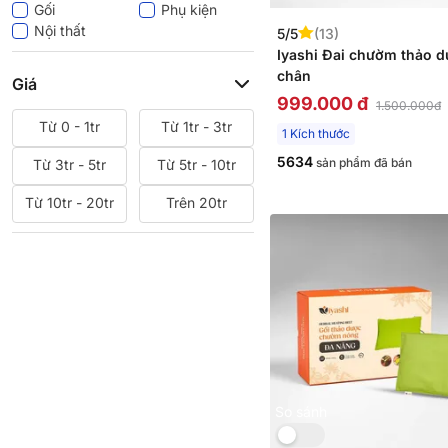
Iyashi
Doona
Gối
Phụ kiện
Ogawa
Beyours
Nội thất
5/5
(13)
GoBy
Sasana
Iyashi Đai chườm thảo 
Dreamland
Xiaomi
chân
Giá
999.000 đ
1.500.000đ
Từ 0 - 1tr
Từ 1tr - 3tr
1 Kích thước
5634
sản phẩm đã bán
Từ 3tr - 5tr
Từ 5tr - 10tr
Từ 10tr - 20tr
Trên 20tr
So sánh