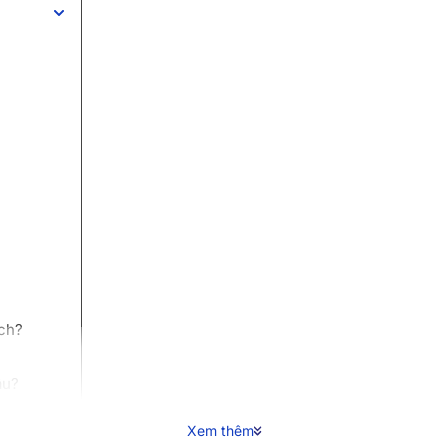
ách?
âu?
Xem thêm