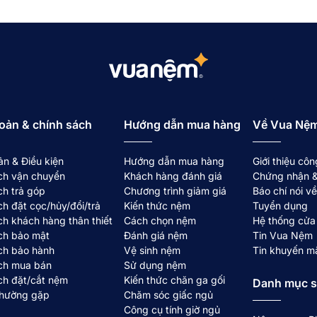
hẩm chăm sóc sức khỏe và hỗ trợ giấc ngủ thông qua liệu p
 "sự thư giãn tâm hồn". Các sản phẩm của hãng tập trung 
g giờ làm việc căng thẳng.
mục nhãn hàng riêng nhằm đáp ứng nhu cầu đa dạng của th
oản & chính sách
Hướng dẫn mua hàng
Về Vua Nệ
i việc nghiên cứu thói quen ngủ và nhu cầu sử dụng thực t
ản & Điều kiện
Hướng dẫn mua hàng
Giới thiệu côn
chuẩn hóa chất lượng, thiết kế sản phẩm đơn giản và lựa ch
ch vận chuyển
Khách hàng đánh giá
Chứng nhận &
ch trả góp
Chương trình giảm giá
Báo chí nói 
ch đặt cọc/hủy/đổi/trả
Kiến thức nệm
Tuyển dụng
ch khách hàng thân thiết
Cách chọn nệm
Hệ thống cửa
ch bảo mật
Đánh giá nệm
Tin Vua Nệm
ười tiêu dùng hiện đại về những phương pháp chăm sóc sứ
ch bảo hành
Vệ sinh nệm
Tin khuyến m
yền, Iyashi đã nghiên cứu và đưa ra thị trường các dòng đ
ch mua bán
Sử dụng nệm
ống Vua Nệm, trở thành một phần trong hệ sinh thái
phụ ki
ch đặt/cắt nệm
Kiến thức chăn ga gối
Danh mục 
thường gặp
Chăm sóc giấc ngủ
Công cụ tính giờ ngủ