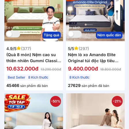
So sánh
So sánh
Tặng quà
Nệm quốc dân
4.9/5
(377)
5/5
(297)
(Quà 8 món) Nệm cao su
Nệm lò xo Amando Elite
thiên nhiên Gummi Classic
Original túi độc lập tiêu
thế hệ mới dày 5/10/15cm
chuẩn khách sạn 5 sao dày
10.632.000đ
9.400.000đ
13.290.000đ
18.800.000đ
23cm
Best Seller
8 Kích thước
8 Kích thước
45466
27629
sản phẩm đã bán
sản phẩm đã bán
-50%
-21%