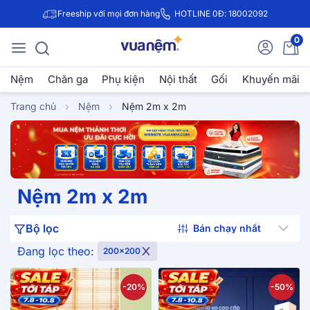
Freeship với mọi đơn hàng
HOTLINE 0Đ: 18002092
0
Nệm
Chăn ga
Phụ kiện
Nội thất
Gối
Khuyến mãi
Trang chủ
Nệm
Nệm 2m x 2m
Nệm 2m x 2m
Bộ lọc
Đang lọc theo:
200x200
-20%
-50%