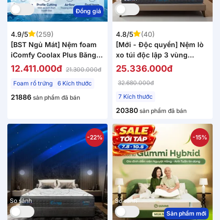
Đồng giá
4.9/5
(259)
4.8/5
(40)
[BST Ngủ Mát] Nệm foam
[Mới - Độc quyền] Nệm lò
iComfy Coolax Plus Băng
xo túi độc lập 3 vùng
Lạnh Đa Tầng Dày 20cm
Dunlopillo de.Stress
12.411.000đ
25.336.000đ
21.300.000đ
Powerful
32.680.000đ
Foam rổ trứng
6 Kích thước
21886
7 Kích thước
sản phẩm đã bán
20380
sản phẩm đã bán
-22%
-15%
So sánh
So sánh
Sản phẩm mới