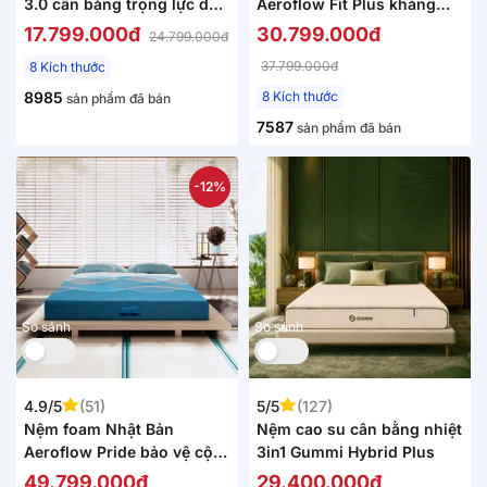
3.0 cân bằng trọng lực dày
Aeroflow Fit Plus kháng
18cm
khuẩn dày 20cm
17.799.000đ
30.799.000đ
24.799.000đ
37.799.000đ
8 Kích thước
8985
8 Kích thước
sản phẩm đã bán
7587
sản phẩm đã bán
-12%
So sánh
So sánh
4.9/5
(51)
5/5
(127)
Nệm foam Nhật Bản
Nệm cao su cân bằng nhiệt
Aeroflow Pride bảo vệ cột
3in1 Gummi Hybrid Plus
sống dày 22cm
49.799.000đ
29.400.000đ