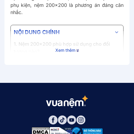
phụ kiện, nệm 200x200 là phương án đáng cân
nhắc.
NỘI DUNG CHÍNH
1. Nệm 200x200 phù hợp sử dụng cho đối
Xem thêm
tượng nào?
2. Các dòng chất liệu nệm 200x200 phổ biến
tại Vua Nệm
2.1. Nệm foam 200x200
2.2. Nệm lò xo 200x200
2.3. Nệm cao su 200x200
3. Tham khảo bảng giá nệm 200x200 bán
chạy tại Vua Nệm
4. Kinh nghiệm khi chọn mua nệm Super King
Size