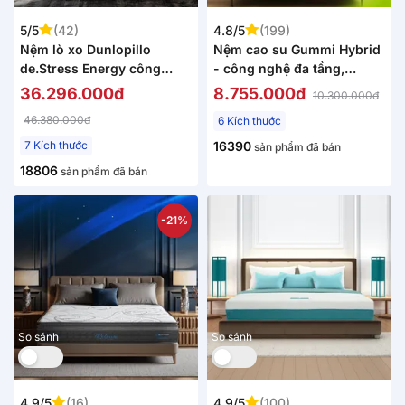
5/5
(42)
4.8/5
(199)
Nệm lò xo Dunlopillo
Nệm cao su Gummi Hybrid
de.Stress Energy công
- công nghệ đa tầng,
nghệ cách ly chuyển động
kháng khuẩn, siêu thoáng
36.296.000đ
8.755.000đ
10.300.000đ
mát
46.380.000đ
6 Kích thước
7 Kích thước
16390
sản phẩm đã bán
18806
sản phẩm đã bán
-21%
So sánh
So sánh
4.9/5
(16)
4.9/5
(100)