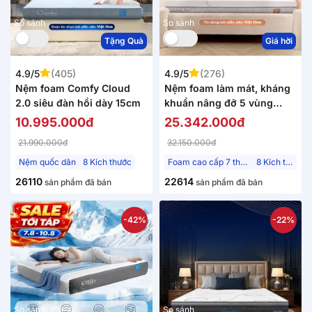
So sánh
So sánh
Tặng Quà
Giá hời
4.9/5
(405)
4.9/5
(276)
Nệm foam Comfy Cloud
Nệm foam làm mát, kháng
2.0 siêu đàn hồi dày 15cm
khuẩn nâng đỡ 5 vùng
Comfy Lux 1.0
10.995.000đ
25.342.000đ
21.990.000đ
32.150.000đ
Nệm quốc dân
8 Kích thước
Foam cao cấp 7 thành phần
8 Kích thước
26110
22614
sản phẩm đã bán
sản phẩm đã bán
-42%
-22%
So sánh
So sánh