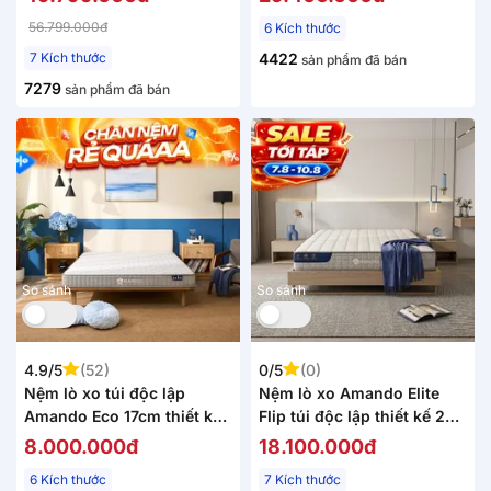
56.799.000đ
6 Kích thước
7 Kích thước
4422
sản phẩm đã bán
7279
sản phẩm đã bán
So sánh
So sánh
4.9/5
(52)
0/5
(0)
Nệm lò xo túi độc lập
Nệm lò xo Amando Elite
Amando Eco 17cm thiết kế
Flip túi độc lập thiết kế 2
nhỏ gọn
mặt linh hoạt dày 24cm
8.000.000đ
18.100.000đ
6 Kích thước
7 Kích thước