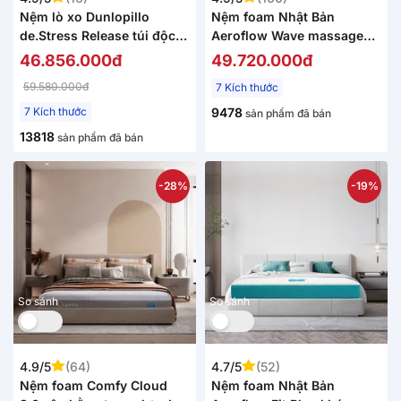
Nệm lò xo Dunlopillo
Nệm foam Nhật Bản
de.Stress Release túi độc
Aeroflow Wave massage
lập phân 5 vùng nâng đỡ
toàn diện dày 20cm
46.856.000đ
49.720.000đ
chuyên sâu
59.580.000đ
7 Kích thước
7 Kích thước
9478
sản phẩm đã bán
13818
sản phẩm đã bán
-28%
-19%
So sánh
So sánh
4.9/5
(64)
4.7/5
(52)
Nệm foam Comfy Cloud
Nệm foam Nhật Bản