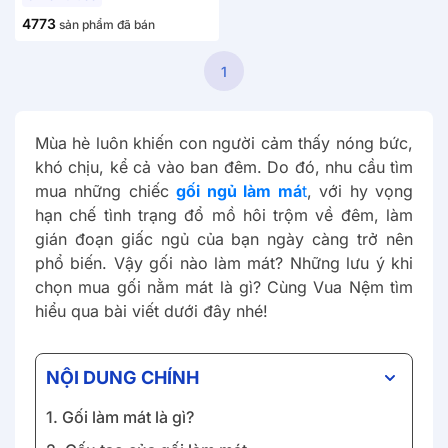
4773
sản phẩm đã bán
1
Mùa hè luôn khiến con người cảm thấy nóng bức,
khó chịu, kể cả vào ban đêm. Do đó, nhu cầu tìm
mua những chiếc
gối ngủ làm má
t
, với hy vọng
hạn chế tình trạng đổ mồ hôi trộm về đêm, làm
gián đoạn giấc ngủ của bạn ngày càng trở nên
phổ biến. Vậy gối nào làm mát? Những lưu ý khi
chọn mua gối nằm mát là gì? Cùng Vua Nệm tìm
hiểu qua bài viết dưới đây nhé!
NỘI DUNG CHÍNH
1. Gối làm mát là gì?