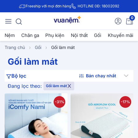
Freeship với mọi đơn hàng
HOTLINE 0Đ: 18002092
0
Nệm
Chăn ga
Phụ kiện
Nội thất
Gối
Khuyến mãi
Trang chủ
Gối
Gối làm mát
Gối làm mát
Bộ lọc
Đang lọc theo:
Gối làm mát
-31%
-17%