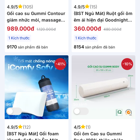
4.9/5
(105)
4.9/5
(15)
Gối cao su Gummi Contour
(BST Ngủ Mát) Ruột gối ôm
giảm nhức mỏi, massage
êm ái hiện đại Goodnight
cổ vai gáy
Poppy chuẩn công thái
989.000đ
360.000đ
1.120.000đ
480.000đ
học, phù hợp với cơ thể
1 Kích thước
1 Kích thước
người Việt
9170
8154
sản phẩm đã bán
sản phẩm đã bán
-41%
-10%
So sánh
So sánh
4.9/5
(12)
4/5
(1)
[BST Ngủ Mát] Gối foam
Gối ôm Cao su Gummi