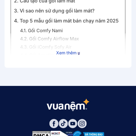
2. Cấu tạo của gối làm mát
3. Vì sao nên sử dụng gối làm mát?
4. Top 5 mẫu gối làm mát bán chạy năm 2025
4.1. Gối Comfy Nami
4.2. Gối Comfy Airflow Max
4.3. Gối iComfy Sofy Air
Xem thêm
4.4. Gối Aeroflow iCool
4.5. Gối Gummi Oren
5. Bảng giá gối làm mát chi tiết, mới nhất
6. Một số lưu ý khi mua và sử dụng gối nằm
mát
7. Mua gối nằm mát ở đâu uy tín và chất lượng?
8. Câu hỏi thường gặp về gối nằm mát
8.1. Gối làm mát có phù hợp với người bị đau cổ
vai gáy không?