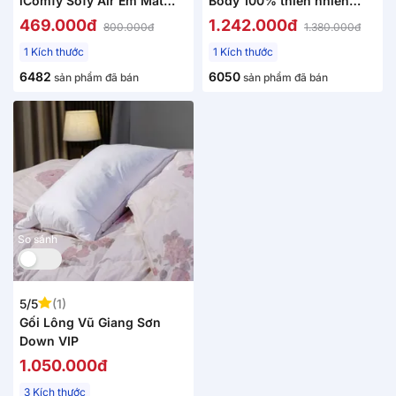
iComfy Sofy Air Êm Mát
Body 100% thiên nhiên
Chống Nóng
thoáng mát
469.000đ
1.242.000đ
800.000đ
1.380.000đ
1 Kích thước
1 Kích thước
6482
6050
sản phẩm đã bán
sản phẩm đã bán
So sánh
5/5
(1)
Gối Lông Vũ Giang Sơn
Down VIP
1.050.000đ
3 Kích thước