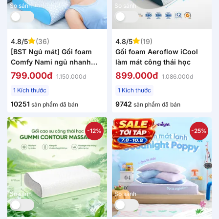
So sánh
So sánh
4.8/5
(36)
4.8/5
(19)
[BST Ngủ mát] Gối foam
Gối foam Aeroflow iCool
Comfy Nami ngủ nhanh
làm mát công thái học
mây tuyết, định hình cổ vai
799.000đ
899.000đ
1.150.000đ
1.086.000đ
gáy
1 Kích thước
1 Kích thước
10251
9742
sản phẩm đã bán
sản phẩm đã bán
-12%
-25%
So sánh
So sánh