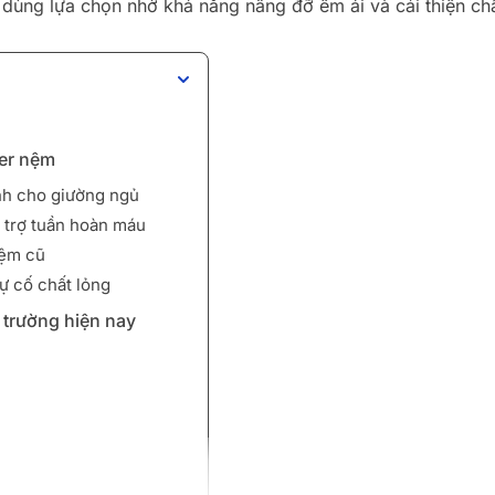
dùng lựa chọn nhờ khả năng nâng đỡ êm ái và cải thiện chấ
per nệm
ềnh cho giường ngủ
ỗ trợ tuần hoàn máu
nệm cũ
ự cố chất lỏng
ị trường hiện nay