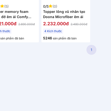
5
(5)
0/5
(0)
er memory foam
Topper lông vũ nhân tạo
 đỡ êm ái Comfy
Doona Microfiber êm ái
h
21.000đ
2.232.000đ
2.690.000đ
2.480.000đ
ch thước
4 Kích thước
5246
sản phẩm đã bán
sản phẩm đã bán
1