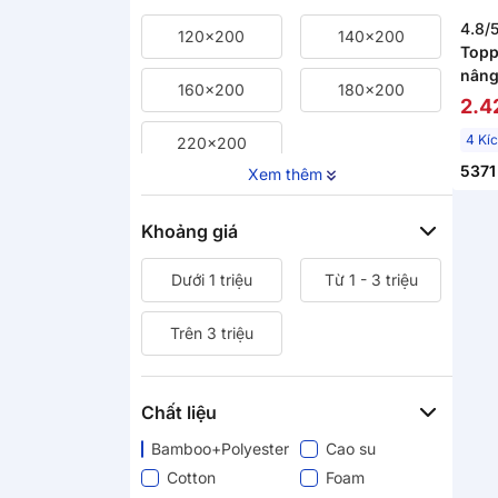
4.8/
120x200
140x200
Topp
nâng
160x200
180x200
Noa
2.4
4 Kí
220x200
5371
Xem thêm
Khoảng giá
Dưới 1 triệu
Từ 1 - 3 triệu
Trên 3 triệu
Chất liệu
Bamboo+Polyester
Cao su
Cotton
Foam