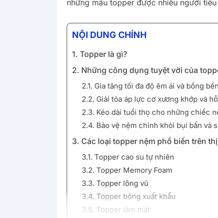
những mẫu topper được nhiều người tiêu 
Óng
Hapaku
Iyashi
Thịnh Nguyên
NỘI DUNG CHÍNH
Khác
1. Topper là gì?
2. Những công dụng tuyệt vời của top
2.1. Gia tăng tối đa độ êm ái và bồng b
2.2. Giải tỏa áp lực cơ xương khớp và h
2.3. Kéo dài tuổi thọ cho những chiếc 
2.4. Bảo vệ nệm chính khỏi bụi bẩn và s
3. Các loại topper nệm phổ biến trên th
3.1. Topper cao su tự nhiên
3.2. Topper Memory Foam
3.3. Topper lông vũ
3.4. Topper bông xuất khẩu
3.5. Topper làm mát