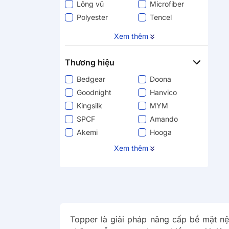
Lông vũ
Microfiber
Polyester
Tencel
Xem thêm
Thương hiệu
Bedgear
Doona
Goodnight
Hanvico
Kingsilk
MYM
SPCF
Amando
Akemi
Hooga
Mouse Summer
New
Xem thêm
Aeroflow
Comfy
Emma
Gummi
Kim Cương
Derucci
Xiaomi
Kodo
Sasana
Wiachnn
Topper là giải pháp nâng cấp bề mặt nệ
Sleepace
3M