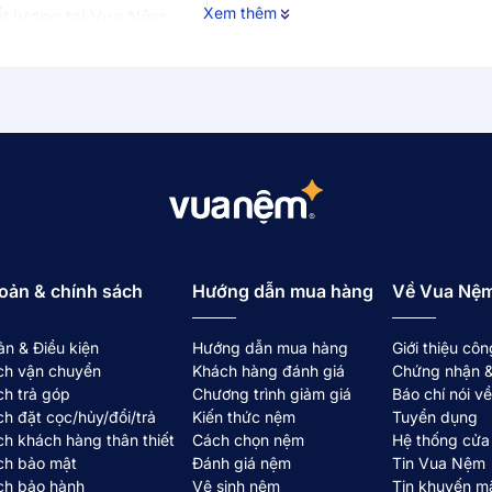
Xem thêm
t lượng tại Vua Nệm
ái Comfy Noah
rofiber êm ái
ina tinh chất trà xanh
p với nhu cầu
g
iặt được không?
àn toàn cho nệm chính
oản & chính sách
Hướng dẫn mua hàng
Về Vua Nệ
ác hầm bí, nóng lưng
ản & Điều kiện
Hướng dẫn mua hàng
Giới thiệu côn
ch vận chuyển
Khách hàng đánh giá
Chứng nhận &
ch trả góp
Chương trình giảm giá
Báo chí nói 
r mới cho giường ngủ?
ch đặt cọc/hủy/đổi/trả
Kiến thức nệm
Tuyển dụng
 lâu?
ch khách hàng thân thiết
Cách chọn nệm
Hệ thống cửa
ch bảo mật
Đánh giá nệm
Tin Vua Nệm
ch bảo hành
Vệ sinh nệm
Tin khuyến m