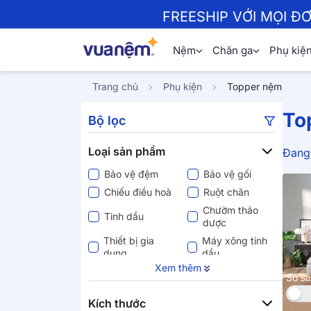
FREESHIP VỚI MỌI Đ
Nệm
Chăn ga
Phụ kiệ
Trang chủ
Phụ kiện
Topper nệm
To
Bộ lọc
Loại sản phẩm
Đang 
Bảo vệ đệm
Bảo vệ gối
Chiếu điều hoà
Ruột chăn
Chườm thảo
Tinh dầu
dược
Thiết bị gia
Máy xông tinh
dụng
dầu
Xem thêm
Thiết bị thông
So s
Topper foam
minh
Topper bông
Khác
Kích thước