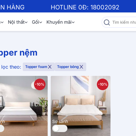
ƠN HÀNG
HOTLINE 0Đ:
18002092
n
Nội thất
Gối
Khuyến mãi
pper nệm
lọc theo:
Topper foam
Topper bông
-10%
-10%
ánh
So sánh