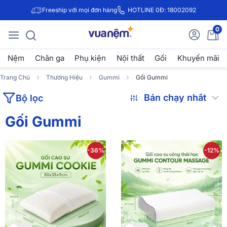
Freeship với mọi đơn hàng
HOTLINE 0Đ: 18002092
0
Nệm
Chăn ga
Phụ kiện
Nội thất
Gối
Khuyến mãi
Trang Chủ
Thương Hiệu
Gummi
Gối Gummi
Bộ lọc
Gối Gummi
-36%
-12%
So sánh
So sánh