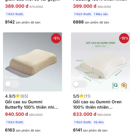
thiết kế 2 đầu thích hợp
389.000 đ
399.000 đ
670.000đ
580.000đ
cho cả nam và nữ, kích
1 Kích thước
1 Kích thước
1 Màu sắc
thước 40*60
8142
6888
sản phẩm đã bán
sản phẩm đã bán
-5%
-15%
So sánh
So sánh
4.9/5
(65)
5/5
(11)
Gối cao su Gummi
Gối cao su Gummi Oren
Butterfly 100% thiên nhiên
100% thiên nhiên
nâng đỡ vai
massage cổ vai gáy
940.500 đ
833.000 đ
990.000đ
980.000đ
1 Kích thước
1 Kích thước
Xả kho
6163
6141
sản phẩm đã bán
sản phẩm đã bán