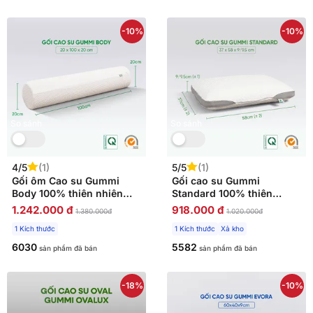
-10%
-10%
So sánh
So sánh
4/5
(1)
5/5
(1)
Gối ôm Cao su Gummi
Gối cao su Gummi
Body 100% thiên nhiên
Standard 100% thiên
thoáng mát
nhiên thoáng khí
1.242.000 đ
918.000 đ
1.380.000đ
1.020.000đ
1 Kích thước
1 Kích thước
Xả kho
6030
5582
sản phẩm đã bán
sản phẩm đã bán
-18%
-10%