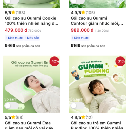
5/5
(163)
4.9/5
(105)
Gối cao su Gummi Cookie
Gối cao su Gummi
100% thiên nhiên nâng đỡ,
Contour giảm nhức mỏi,
giảm căng cơ
massage cổ vai gáy
479.000 đ
989.000 đ
750.000đ
1.120.000đ
1 Kích thước
1 Màu sắc
1 Kích thước
9466
9169
sản phẩm đã bán
sản phẩm đã bán
-42%
-31%
So sánh
So sánh
5/5
(68)
4.9/5
(12)
Gối cao su Gummi Ema
Gối cao su trẻ em Gummi
giảm đau mỏi cổ vai gáy,
Pudding 100% thiên nhiên