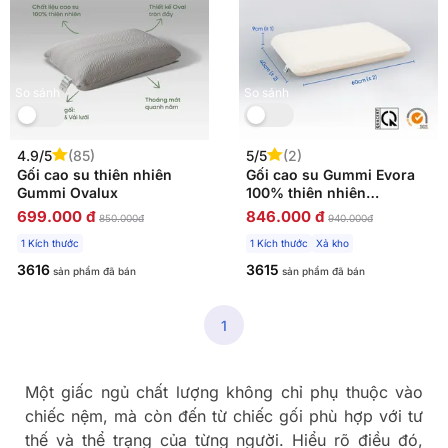
So sánh
So sánh
4.9/5
(85)
5/5
(2)
Gối cao su thiên nhiên
Gối cao su Gummi Evora
Gummi Ovalux
100% thiên nhiên
massage thoáng khí
699.000 đ
846.000 đ
850.000đ
940.000đ
1 Kích thước
1 Kích thước
Xả kho
3616
3615
sản phẩm đã bán
sản phẩm đã bán
1
Một giấc ngủ chất lượng không chỉ phụ thuộc vào
chiếc nệm, mà còn đến từ chiếc gối phù hợp với tư
thế và thể trạng của từng người. Hiểu rõ điều đó,