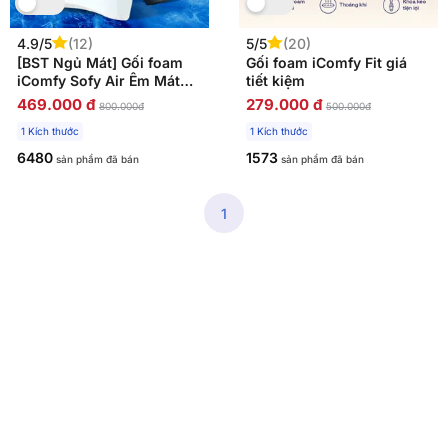
4.9/5
(12)
5/5
(20)
[BST Ngủ Mát] Gối foam
Gối foam iComfy Fit giá
iComfy Sofy Air Êm Mát
tiết kiệm
Chống Nóng
469.000 đ
279.000 đ
800.000đ
500.000đ
1 Kích thước
1 Kích thước
6480
1573
sản phẩm đã bán
sản phẩm đã bán
1