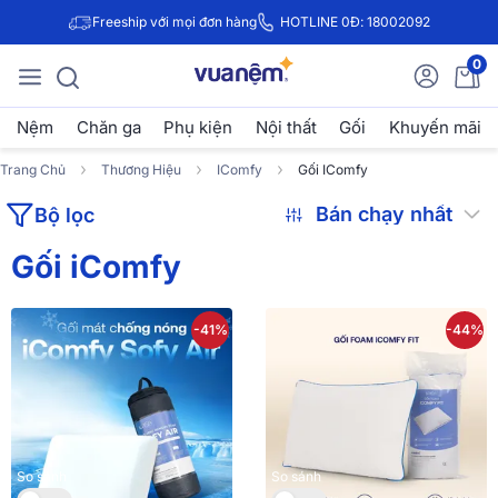
Freeship với mọi đơn hàng
HOTLINE 0Đ: 18002092
0
Nệm
Chăn ga
Phụ kiện
Nội thất
Gối
Khuyến mãi
Trang Chủ
Thương Hiệu
IComfy
Gối IComfy
Bộ lọc
Gối iComfy
-41%
-44%
So sánh
So sánh