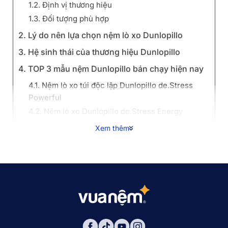
1.2. Định vị thương hiệu
1.3. Đối tượng phù hợp
2. Lý do nên lựa chọn nệm lò xo Dunlopillo
3. Hệ sinh thái của thương hiệu Dunlopillo
4. TOP 3 mẫu nệm Dunlopillo bán chạy hiện nay
4.1. Nệm lò xo túi độc lập Dunlopillo de.Stress
Powerful
4.2. Nệm lò xo Dunlopillo de.Stress Energy
4.3. Nệm lò xo Dunlopillo de.Stress Release
Xem thêm
5. Bảng giá nệm lò xo Dunlopillo mới nhất
6. Nên mua nệm lò xo Dunlopillo ở đâu?
7. Câu hỏi thường gặp
7.1. Nệm lò xo Dunlopillo có bị rung rinh khi người
nằm cạnh xoay mình không?
7.2. Nệm Dunlopillo có bị nóng lưng không?