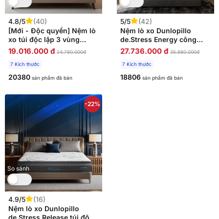
4.8/5
(40)
5/5
(42)
[Mới - Độc quyền] Nệm lò
Nệm lò xo Dunlopillo
xo túi độc lập 3 vùng
de.Stress Energy công
Dunlopillo de.Stress
nghệ cách ly chuyển động
19.016.000 đ
27.736.000 đ
24.780.000đ
35.680.000đ
Powerful
7 Kích thước
7 Kích thước
20380
18806
sản phẩm đã bán
sản phẩm đã bán
-22%
So sánh
4.9/5
(16)
Nệm lò xo Dunlopillo
de.Stress Release túi độc