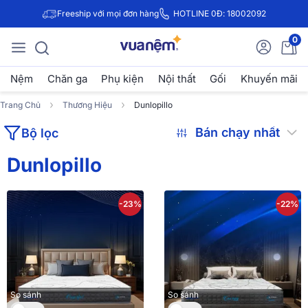
Freeship với mọi đơn hàng
HOTLINE 0Đ: 18002092
0
Nệm
Chăn ga
Phụ kiện
Nội thất
Gối
Khuyến mãi
Trang Chủ
Thương Hiệu
Dunlopillo
Bộ lọc
Dunlopillo
-23%
-22%
So sánh
So sánh