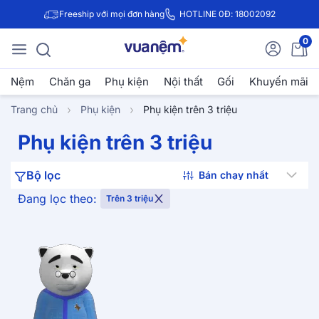
Freeship với mọi đơn hàng
HOTLINE 0Đ: 18002092
0
Nệm
Chăn ga
Phụ kiện
Nội thất
Gối
Khuyến mãi
Trang chủ
Phụ kiện
Phụ kiện trên 3 triệu
Phụ kiện trên 3 triệu
Bộ lọc
Đang lọc theo:
Trên 3 triệu